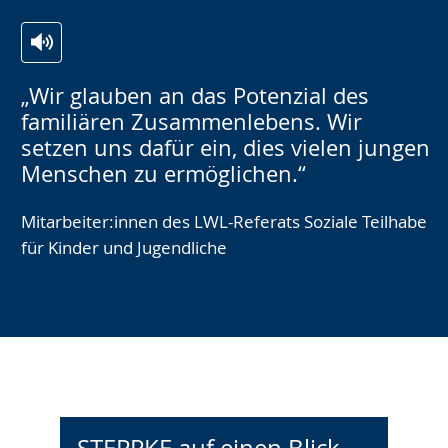
Vorherige
Nächs
Ansicht:
Ansic
Menschen
Mens
„Wir glauben an das Potenzial des
(
2
(
2
familiären Zusammenlebens. Wir
von
von
setzen uns dafür ein, dies vielen jungen
2
)
2
)
Menschen zu ermöglichen.“
Mitarbeiter:innen des LWL-Referats Soziale Teilhabe
für Kinder und Jugendliche
STEPPKE auf einen Blick