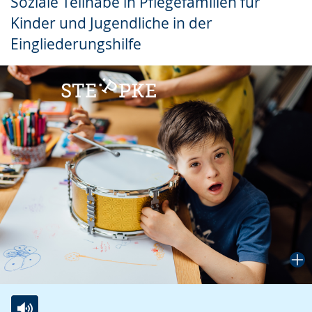
Soziale Teilhabe in Pflegefamilien für
Gebärdensprache
Kinder und Jugendliche in der
wird
Eingliederungshilfe
angezeigt.