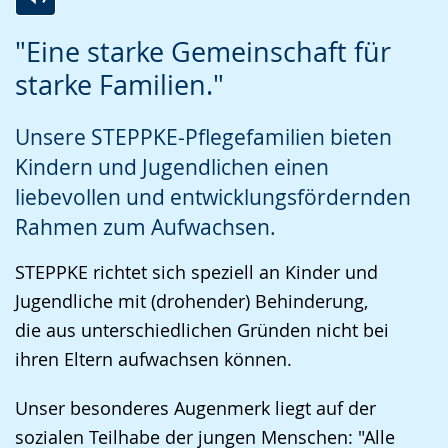
Zur
Aktiviere
Ein
"Eine starke Gemeinschaft für
Leichten
Audio-
Video
starke Familien."
Sprache
Unterstützung.
in
wechseln.
Deutscher
Unsere STEPPKE-Pflegefamilien bieten
Gebärdensprache
Kindern und Jugendlichen einen
wird
liebevollen und entwicklungsfördernden
angezeigt.
Rahmen zum Aufwachsen.
STEPPKE richtet sich speziell an Kinder und
Jugendliche mit (drohender) Behinderung,
die aus unterschiedlichen Gründen nicht bei
ihren Eltern aufwachsen können.
Unser besonderes Augenmerk liegt auf der
sozialen Teilhabe der jungen Menschen: "Alle