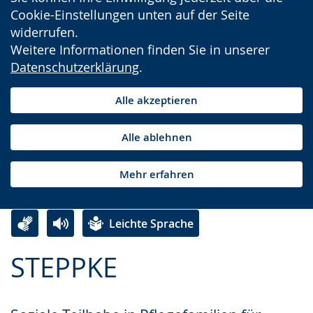
Cookie-Einstellungen unten auf der Seite
widerrufen.
Weitere Informationen finden Sie in unserer
Datenschutzerklärung
.
Alle akzeptieren
Alle ablehnen
Mehr erfahren
Leichte Sprache
Zur
Aktiviere
Ein
STEPPKE
Leichten
Audio-
Video
Sprache
Unterstützung.
in
wechseln.
Deutscher